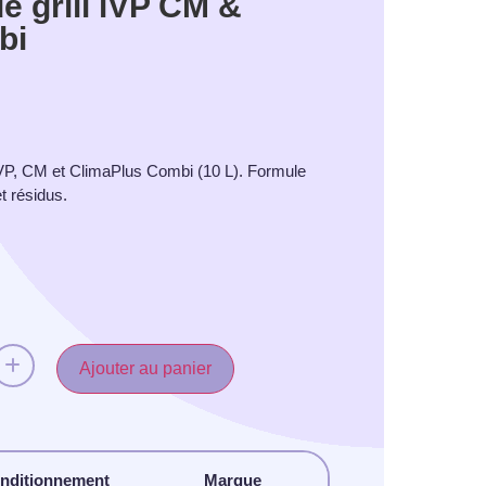
de grill iVP CM &
bi
l iVP, CM et ClimaPlus Combi (10 L). Formule
t résidus.
Ajouter au panier
nditionnement
Marque