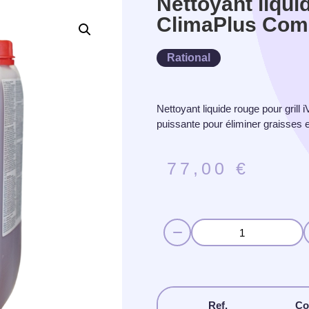
Nettoyant liqui
ClimaPlus Com
Rational
Nettoyant liquide rouge pour gril
puissante pour éliminer graisses e
77,00
€
Ref.
Co